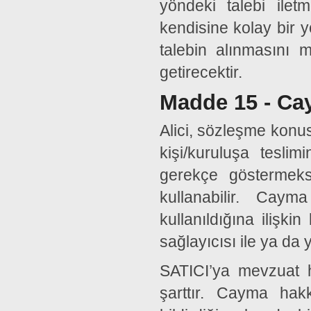
yöndeki talebi iletm
kendisine kolay bir y
talebin alınmasını m
getirecektir.
Madde 15 - Ca
Alici, sözleşme konu
kişi/kuruluşa tesli
gerekçe göstermeks
kullanabilir. Cay
kullanıldığına ilişkin
sağlayıcısı ile ya da y
SATICI’ya mevzuat h
şarttır. Cayma hak