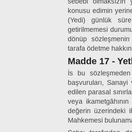
sebebi olmaksızın 
konusu edimin yerine 
(Yedi) günlük süre
getirilmemesi durum
dönüp sözleşmenin 
tarafa ödetme hakkını
Madde 17 - Ye
İs bu sözleşmeden k
başvuruları, Sanayi 
edilen parasal sınırla
veya ikametgâhının 
değerin üzerindeki ih
Mahkemesi bulunamaya