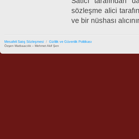
Satıcı tarafından 
sözleşme alici tara
ve bir nüshası alıcını
Mesafeli Satış Sözleşmesi
/
Gizlilik ve Güvenlik Politikası
Özşen Matbaacılık – Mehmet Akif Şen