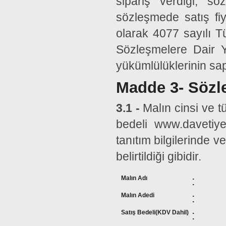
sipariş verdiği, s
sözleşmede satış fiyat
olarak 4077 sayılı 
Sözleşmelere Dair Y
yükümlülüklerinin sa
Madde 3- Söz
3.1 -
Malın cinsi ve t
bedeli www.davetiy
tanıtım bilgilerinde 
belirtildiği gibidir.
Malın Adı
:
Malın Adedi
:
Satış Bedeli(KDV Dahil)
: