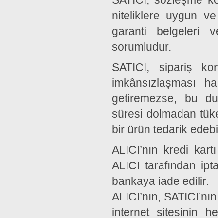
SATICI, sözleşme kon
niteliklere uygun v
garanti belgeleri v
sorumludur.
SATICI, sipariş ko
imkânsızlaşması ha
getiremezse, bu d
süresi dolmadan tüketi
bir ürün tedarik edebi
ALICI’nın kredi kartı
ALICI tarafından ipt
bankaya iade edilir.
ALICI’nın, SATICI’nı
internet sitesinin h