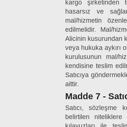
kargo şirketinden t
hasarsız ve sağla
mal/hizmetin özenl
edilmelidir. Mal/hiz
Alicinin kusurundan k
veya hukuka aykırı ol
kurulusunun mal/hiz
kendisine teslim edi
Satıcıya göndermekle
aittir.
Madde 7 - Satı
Satıcı, sözleşme k
belirtilen nitelikl
kılavuzları ile te