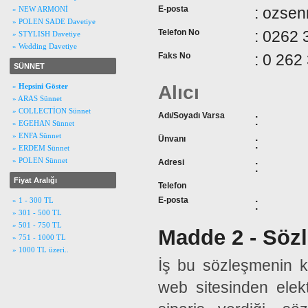
E-posta
: ozse
» NEW ARMONİ
» POLEN SADE Davetiye
Telefon No
: 0262 
» STYLISH Davetiye
» Wedding Davetiye
Faks No
: 0 262
SÜNNET
Alıcı
»
Hepsini Göster
» ARAS Sünnet
» COLLECTİON Sünnet
Adı/Soyadı Varsa
:
» EGEHAN Sünnet
» ENFA Sünnet
Ünvanı
:
» ERDEM Sünnet
» POLEN Sünnet
Adresi
:
Fiyat Aralığı
Telefon
E-posta
:
» 1 - 300 TL
» 301 - 500 TL
» 501 - 750 TL
Madde 2 - Söz
» 751 - 1000 TL
» 1000 TL üzeri..
İş bu sözleşmenin ko
web sitesinden ele