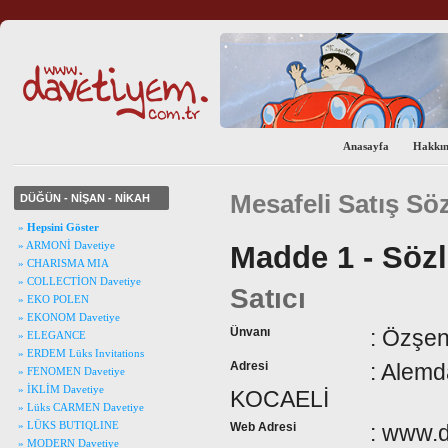
Anasayfa
Hakkı
Mesafeli Satış Sö
DÜĞÜN - NİŞAN - NİKAH
»
Hepsini Göster
» ARMONİ Davetiye
Madde 1 - Sözl
» CHARISMA MIA
» COLLECTİON Davetiye
Satıcı
» EKO POLEN
» EKONOM Davetiye
Ünvanı
: Özşen
» ELEGANCE
» ERDEM Lüks Invitations
Adresi
: Alemd
» FENOMEN Davetiye
» İKLİM Davetiye
KOCAELİ
» Lüks CARMEN Davetiye
» LÜKS BUTIQLINE
Web Adresi
: www.d
» MODERN Davetiye