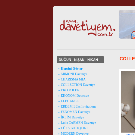
COLLE
DÜĞÜN - NİŞAN - NİKAH
»
Hepsini Göster
» ARMONİ Davetiye
» CHARISMA MIA
» COLLECTİON Davetiye
» EKO POLEN
» EKONOM Davetiye
» ELEGANCE
» ERDEM Lüks Invitations
» FENOMEN Davetiye
» İKLİM Davetiye
» Lüks CARMEN Davetiye
» LÜKS BUTIQLINE
» MODERN Davetiye