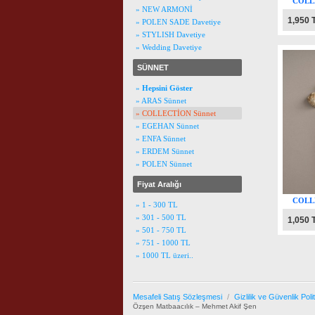
COLLE
» NEW ARMONİ
1,950 
» POLEN SADE Davetiye
» STYLISH Davetiye
» Wedding Davetiye
SÜNNET
»
Hepsini Göster
» ARAS Sünnet
» COLLECTİON Sünnet
» EGEHAN Sünnet
» ENFA Sünnet
» ERDEM Sünnet
» POLEN Sünnet
Fiyat Aralığı
COLLE
» 1 - 300 TL
» 301 - 500 TL
1,050 
» 501 - 750 TL
» 751 - 1000 TL
» 1000 TL üzeri..
Mesafeli Satış Sözleşmesi
/
Gizlilik ve Güvenlik Poli
Özşen Matbaacılık – Mehmet Akif Şen