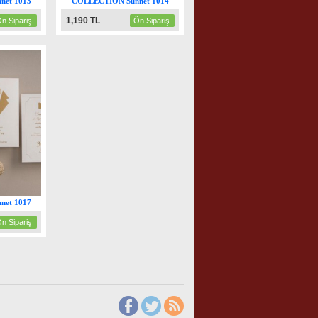
net 1013
COLLECTİON Sünnet 1014
1,190 TL
n Sipariş
Ön Sipariş
net 1017
n Sipariş