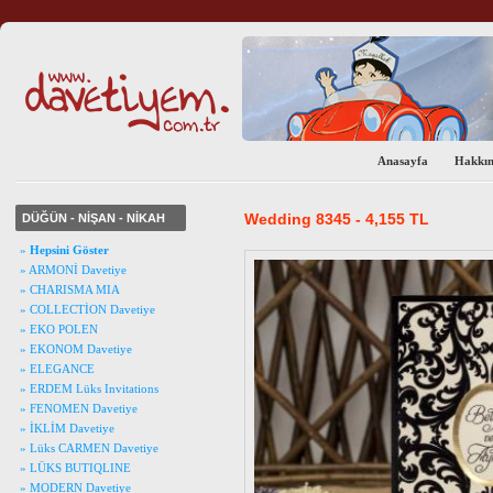
Anasayfa
Hakkı
Wedding 8345 - 4,155 TL
DÜĞÜN - NİŞAN - NİKAH
»
Hepsini Göster
» ARMONİ Davetiye
» CHARISMA MIA
» COLLECTİON Davetiye
» EKO POLEN
» EKONOM Davetiye
» ELEGANCE
» ERDEM Lüks Invitations
» FENOMEN Davetiye
» İKLİM Davetiye
» Lüks CARMEN Davetiye
» LÜKS BUTIQLINE
» MODERN Davetiye