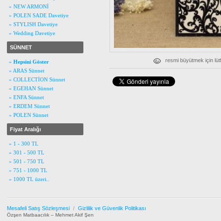
» NEW ARMONİ
» POLEN SADE Davetiye
» STYLISH Davetiye
» Wedding Davetiye
SÜNNET
resmi büyütmek için lüt
»
Hepsini Göster
» ARAS Sünnet
» COLLECTİON Sünnet
» EGEHAN Sünnet
» ENFA Sünnet
» ERDEM Sünnet
» POLEN Sünnet
Fiyat Aralığı
» 1 - 300 TL
» 301 - 500 TL
» 501 - 750 TL
» 751 - 1000 TL
» 1000 TL üzeri..
Mesafeli Satış Sözleşmesi
/
Gizlilik ve Güvenlik Politikası
Özşen Matbaacılık – Mehmet Akif Şen