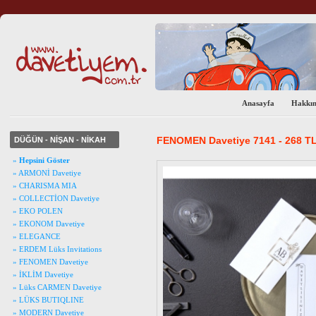
Anasayfa
Hakkı
FENOMEN Davetiye 7141 - 268 T
DÜĞÜN - NİŞAN - NİKAH
»
Hepsini Göster
» ARMONİ Davetiye
» CHARISMA MIA
» COLLECTİON Davetiye
» EKO POLEN
» EKONOM Davetiye
» ELEGANCE
» ERDEM Lüks Invitations
» FENOMEN Davetiye
» İKLİM Davetiye
» Lüks CARMEN Davetiye
» LÜKS BUTIQLINE
» MODERN Davetiye