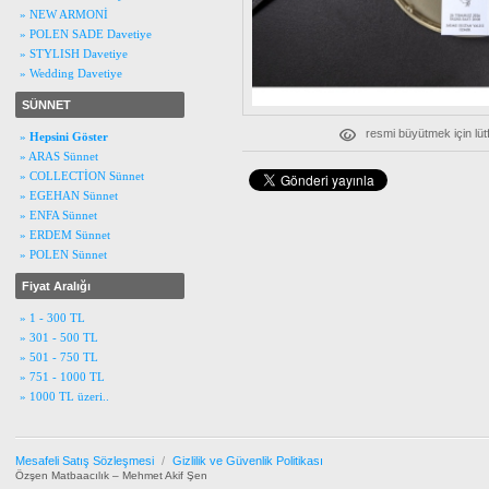
» NEW ARMONİ
» POLEN SADE Davetiye
» STYLISH Davetiye
» Wedding Davetiye
SÜNNET
resmi büyütmek için lüt
»
Hepsini Göster
» ARAS Sünnet
» COLLECTİON Sünnet
» EGEHAN Sünnet
» ENFA Sünnet
» ERDEM Sünnet
» POLEN Sünnet
Fiyat Aralığı
» 1 - 300 TL
» 301 - 500 TL
» 501 - 750 TL
» 751 - 1000 TL
» 1000 TL üzeri..
Mesafeli Satış Sözleşmesi
/
Gizlilik ve Güvenlik Politikası
Özşen Matbaacılık – Mehmet Akif Şen