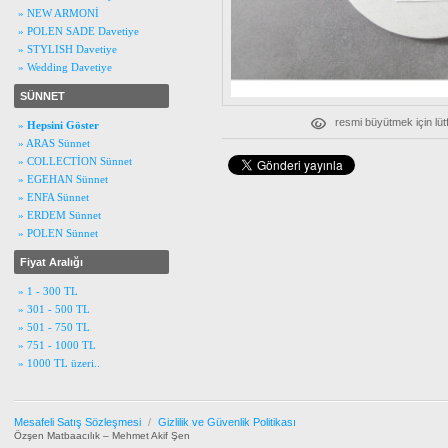
» NEW ARMONİ
» POLEN SADE Davetiye
» STYLISH Davetiye
» Wedding Davetiye
SÜNNET
resmi büyütmek için lüt
»
Hepsini Göster
» ARAS Sünnet
» COLLECTİON Sünnet
» EGEHAN Sünnet
» ENFA Sünnet
» ERDEM Sünnet
» POLEN Sünnet
Fiyat Aralığı
» 1 - 300 TL
» 301 - 500 TL
» 501 - 750 TL
» 751 - 1000 TL
» 1000 TL üzeri..
Mesafeli Satış Sözleşmesi
/
Gizlilik ve Güvenlik Politikası
Özşen Matbaacılık – Mehmet Akif Şen