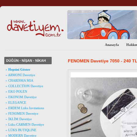
Anasayfa
Hakkı
FENOMEN Davetiye 7050 - 240 T
DÜĞÜN - NİŞAN - NİKAH
»
Hepsini Göster
» ARMONİ Davetiye
» CHARISMA MIA
» COLLECTİON Davetiye
» EKO POLEN
» EKONOM Davetiye
» ELEGANCE
» ERDEM Lüks Invitations
» FENOMEN Davetiye
» İKLİM Davetiye
» Lüks CARMEN Davetiye
» LÜKS BUTIQLINE
» MODERN Davetiye