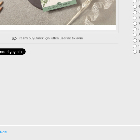
5
6
6
7
7
8
8
resmi büyütmek için lütfen üzerine tıklayın
9
9
tikası