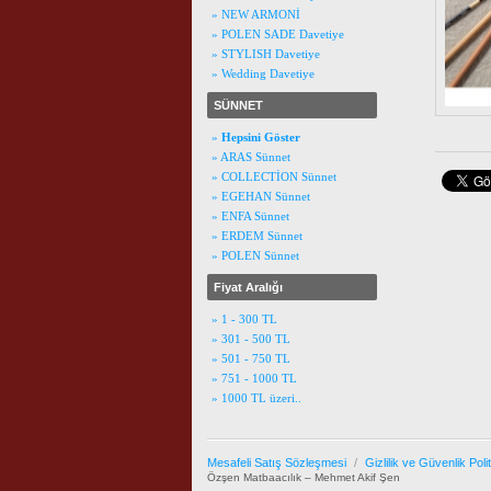
» NEW ARMONİ
» POLEN SADE Davetiye
» STYLISH Davetiye
» Wedding Davetiye
SÜNNET
»
Hepsini Göster
» ARAS Sünnet
» COLLECTİON Sünnet
» EGEHAN Sünnet
» ENFA Sünnet
» ERDEM Sünnet
» POLEN Sünnet
Fiyat Aralığı
» 1 - 300 TL
» 301 - 500 TL
» 501 - 750 TL
» 751 - 1000 TL
» 1000 TL üzeri..
Mesafeli Satış Sözleşmesi
/
Gizlilik ve Güvenlik Poli
Özşen Matbaacılık – Mehmet Akif Şen