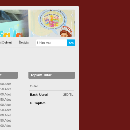
i Defteri
İletişim
t
Toplam Tutar
00 Adet
Tutar
50 Adet
00 Adet
Baskı Ücreti
250 TL
50 Adet
G. Toplam
00 Adet
50 Adet
00 Adet
50 Adet
00 Adet