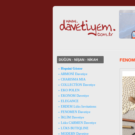
FENOME
DÜĞÜN - NİŞAN - NİKAH
»
Hepsini Göster
» ARMONİ Davetiye
» CHARISMA MIA
» COLLECTİON Davetiye
» EKO POLEN
» EKONOM Davetiye
» ELEGANCE
» ERDEM Lüks Invitations
» FENOMEN Davetiye
» İKLİM Davetiye
» Lüks CARMEN Davetiye
» LÜKS BUTIQLINE
» MODERN Davetiye