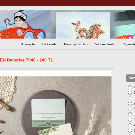
Anasayfa
Hakkında
Davetiye Sözleri
Sık Sorulanlar
Ziyaretç
N Davetiye 7048 - 240 TL
Ade
1
1
2
2
3
3
4
4
5