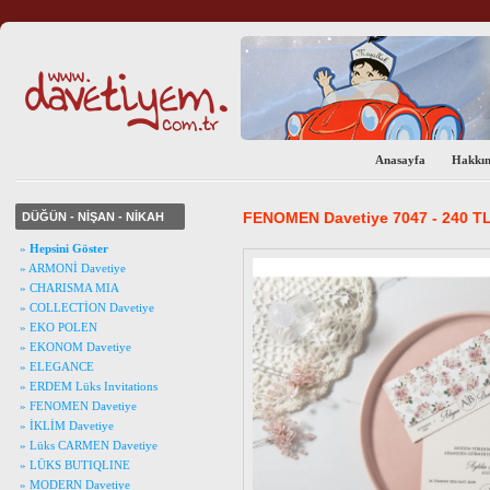
Anasayfa
Hakkı
FENOMEN Davetiye 7047 - 240 T
DÜĞÜN - NİŞAN - NİKAH
»
Hepsini Göster
» ARMONİ Davetiye
» CHARISMA MIA
» COLLECTİON Davetiye
» EKO POLEN
» EKONOM Davetiye
» ELEGANCE
» ERDEM Lüks Invitations
» FENOMEN Davetiye
» İKLİM Davetiye
» Lüks CARMEN Davetiye
» LÜKS BUTIQLINE
» MODERN Davetiye