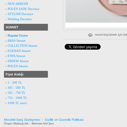
» NEW ARMONİ
» POLEN SADE Davetiye
» STYLISH Davetiye
» Wedding Davetiye
SÜNNET
resmi büyütmek için lüt
»
Hepsini Göster
» ARAS Sünnet
» COLLECTİON Sünnet
» EGEHAN Sünnet
» ENFA Sünnet
» ERDEM Sünnet
» POLEN Sünnet
Fiyat Aralığı
» 1 - 300 TL
» 301 - 500 TL
» 501 - 750 TL
» 751 - 1000 TL
» 1000 TL üzeri..
Mesafeli Satış Sözleşmesi
/
Gizlilik ve Güvenlik Politikası
Özşen Matbaacılık – Mehmet Akif Şen