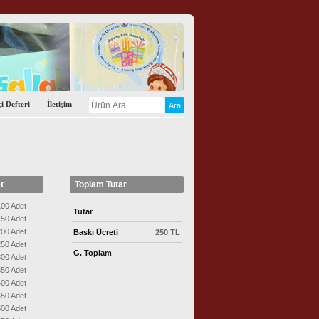
i Defteri
İletişim
t
Toplam Tutar
00 Adet
Tutar
50 Adet
00 Adet
Baskı Ücreti
250 TL
50 Adet
G. Toplam
00 Adet
50 Adet
00 Adet
50 Adet
00 Adet