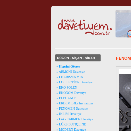
FENOME
DÜĞÜN - NİŞAN - NİKAH
»
Hepsini Göster
» ARMONİ Davetiye
» CHARISMA MIA
» COLLECTİON Davetiye
» EKO POLEN
» EKONOM Davetiye
» ELEGANCE
» ERDEM Lüks Invitations
» FENOMEN Davetiye
» İKLİM Davetiye
» Lüks CARMEN Davetiye
» LÜKS BUTIQLINE
» MODERN Davetiye