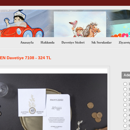
Anasayfa
Hakkında
Davetiye Sözleri
Sık Sorulanlar
Ziyaretç
N Davetiye 7108 - 324 TL
Ade
1
1
2
2
3
3
4
4
5