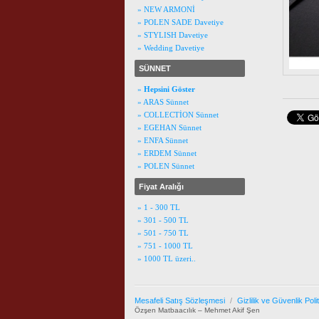
» NEW ARMONİ
» POLEN SADE Davetiye
» STYLISH Davetiye
» Wedding Davetiye
SÜNNET
»
Hepsini Göster
» ARAS Sünnet
» COLLECTİON Sünnet
» EGEHAN Sünnet
» ENFA Sünnet
» ERDEM Sünnet
» POLEN Sünnet
Fiyat Aralığı
» 1 - 300 TL
» 301 - 500 TL
» 501 - 750 TL
» 751 - 1000 TL
» 1000 TL üzeri..
Mesafeli Satış Sözleşmesi
/
Gizlilik ve Güvenlik Poli
Özşen Matbaacılık – Mehmet Akif Şen