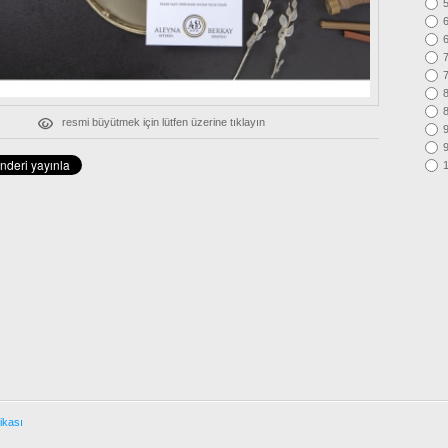
5
6
6
7
7
8
8
resmi büyütmek için lütfen üzerine tıklayın
9
9
tikası