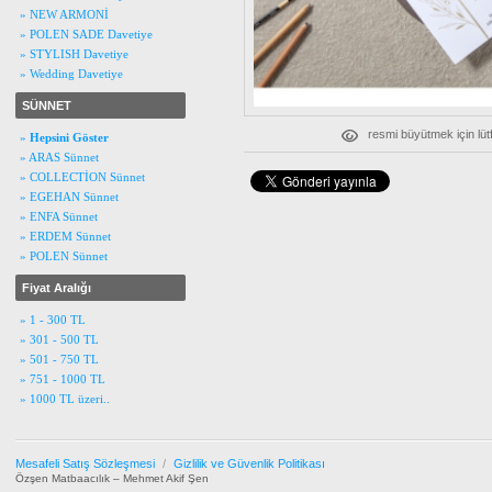
» NEW ARMONİ
» POLEN SADE Davetiye
» STYLISH Davetiye
» Wedding Davetiye
SÜNNET
resmi büyütmek için lüt
»
Hepsini Göster
» ARAS Sünnet
» COLLECTİON Sünnet
» EGEHAN Sünnet
» ENFA Sünnet
» ERDEM Sünnet
» POLEN Sünnet
Fiyat Aralığı
» 1 - 300 TL
» 301 - 500 TL
» 501 - 750 TL
» 751 - 1000 TL
» 1000 TL üzeri..
Mesafeli Satış Sözleşmesi
/
Gizlilik ve Güvenlik Politikası
Özşen Matbaacılık – Mehmet Akif Şen