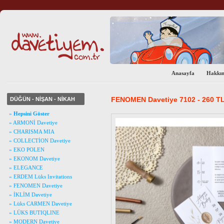
Anasayfa
Hakkı
FENOMEN Davetiye 7102 - 260 T
DÜĞÜN - NİŞAN - NİKAH
»
Hepsini Göster
» ARMONİ Davetiye
» CHARISMA MIA
» COLLECTİON Davetiye
» EKO POLEN
» EKONOM Davetiye
» ELEGANCE
» ERDEM Lüks Invitations
» FENOMEN Davetiye
» İKLİM Davetiye
» Lüks CARMEN Davetiye
» LÜKS BUTIQLINE
» MODERN Davetiye