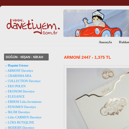
Anasayfa
Hakkı
ARMONİ 2447 - 1,375 TL
DÜĞÜN - NİŞAN - NİKAH
»
Hepsini Göster
» ARMONİ Davetiye
» CHARISMA MIA
» COLLECTİON Davetiye
» EKO POLEN
» EKONOM Davetiye
» ELEGANCE
» ERDEM Lüks Invitations
» FENOMEN Davetiye
» İKLİM Davetiye
» Lüks CARMEN Davetiye
» LÜKS BUTIQLINE
» MODERN Davetiye