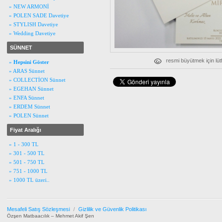
» NEW ARMONİ
» POLEN SADE Davetiye
» STYLISH Davetiye
» Wedding Davetiye
SÜNNET
resmi büyütmek için lüt
»
Hepsini Göster
» ARAS Sünnet
» COLLECTİON Sünnet
» EGEHAN Sünnet
» ENFA Sünnet
» ERDEM Sünnet
» POLEN Sünnet
Fiyat Aralığı
» 1 - 300 TL
» 301 - 500 TL
» 501 - 750 TL
» 751 - 1000 TL
» 1000 TL üzeri..
Mesafeli Satış Sözleşmesi
/
Gizlilik ve Güvenlik Politikası
Özşen Matbaacılık – Mehmet Akif Şen