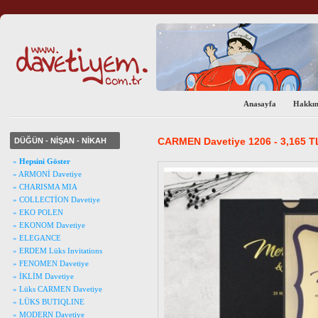
Anasayfa
Hakkı
CARMEN Davetiye 1206 - 3,165 T
DÜĞÜN - NİŞAN - NİKAH
»
Hepsini Göster
» ARMONİ Davetiye
» CHARISMA MIA
» COLLECTİON Davetiye
» EKO POLEN
» EKONOM Davetiye
» ELEGANCE
» ERDEM Lüks Invitations
» FENOMEN Davetiye
» İKLİM Davetiye
» Lüks CARMEN Davetiye
» LÜKS BUTIQLINE
» MODERN Davetiye