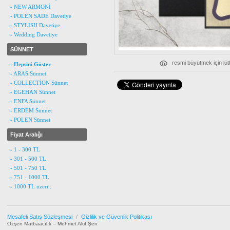
» NEW ARMONİ
» POLEN SADE Davetiye
» STYLISH Davetiye
» Wedding Davetiye
SÜNNET
resmi büyütmek için lüt
»
Hepsini Göster
» ARAS Sünnet
» COLLECTİON Sünnet
» EGEHAN Sünnet
» ENFA Sünnet
» ERDEM Sünnet
» POLEN Sünnet
Fiyat Aralığı
» 1 - 300 TL
» 301 - 500 TL
» 501 - 750 TL
» 751 - 1000 TL
» 1000 TL üzeri..
Mesafeli Satış Sözleşmesi
/
Gizlilik ve Güvenlik Politikası
Özşen Matbaacılık – Mehmet Akif Şen