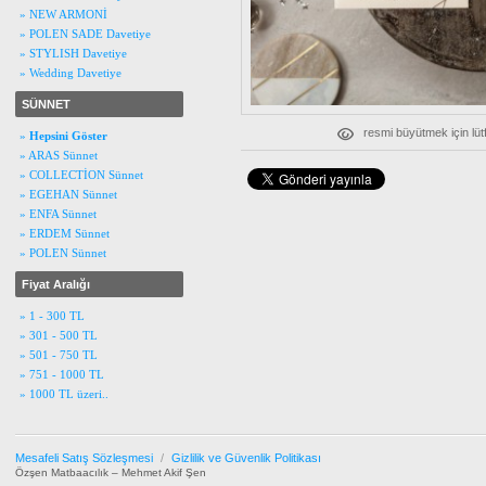
» NEW ARMONİ
» POLEN SADE Davetiye
» STYLISH Davetiye
» Wedding Davetiye
SÜNNET
resmi büyütmek için lüt
»
Hepsini Göster
» ARAS Sünnet
» COLLECTİON Sünnet
» EGEHAN Sünnet
» ENFA Sünnet
» ERDEM Sünnet
» POLEN Sünnet
Fiyat Aralığı
» 1 - 300 TL
» 301 - 500 TL
» 501 - 750 TL
» 751 - 1000 TL
» 1000 TL üzeri..
Mesafeli Satış Sözleşmesi
/
Gizlilik ve Güvenlik Politikası
Özşen Matbaacılık – Mehmet Akif Şen