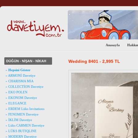
Anasayfa
Hakkı
Wedding 8401 - 2,995 TL
DÜĞÜN - NİŞAN - NİKAH
»
Hepsini Göster
» ARMONİ Davetiye
» CHARISMA MIA
» COLLECTİON Davetiye
» EKO POLEN
» EKONOM Davetiye
» ELEGANCE
» ERDEM Lüks Invitations
» FENOMEN Davetiye
» İKLİM Davetiye
» Lüks CARMEN Davetiye
» LÜKS BUTIQLINE
» MODERN Davetiye