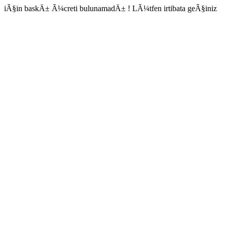
iÃ§in baskÄ± Ã¼creti bulunamadÄ± ! LÃ¼tfen irtibata geÃ§iniz