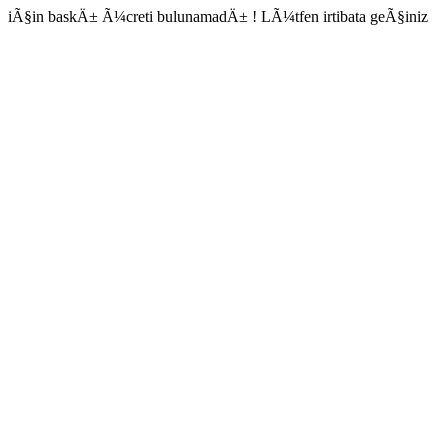
iÃ§in baskÄ± Ã¼creti bulunamadÄ± ! LÃ¼tfen irtibata geÃ§iniz