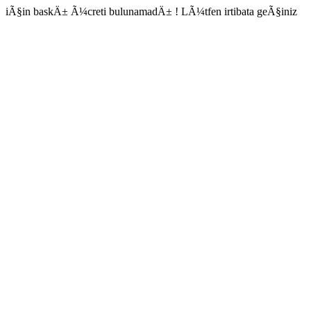
iÃ§in baskÄ± Ã¼creti bulunamadÄ± ! LÃ¼tfen irtibata geÃ§iniz